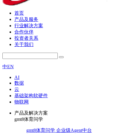
首页
产品及服务
行业解决方案
合作伙伴
投资者关系
关于我们
中
EN
AI
数据
云
基础架构软硬件
物联网
产品及解决方案
gmt8体育问学
gmt8体育问学 企业级Agent中台