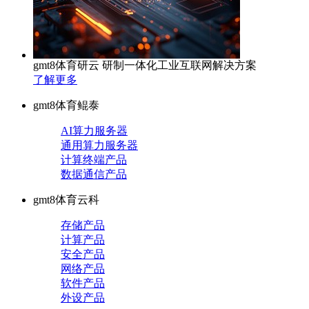
gmt8体育研云 研制一体化工业互联网解决方案
了解更多
gmt8体育鲲泰
AI算力服务器
通用算力服务器
计算终端产品
数据通信产品
gmt8体育云科
存储产品
计算产品
安全产品
网络产品
软件产品
外设产品